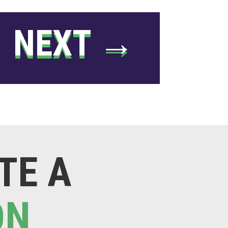
NEXT
→
TE A
ON