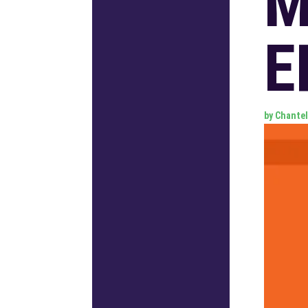
M
E
by
Chantel