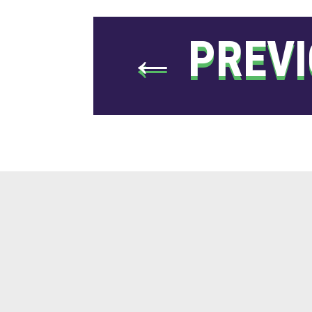
←
PREV