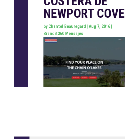
COSTERA DE
NEWPORT COVE
by
Chantel Beauregard
|
Aug 7, 2016
|
Brandit360 Mensajes