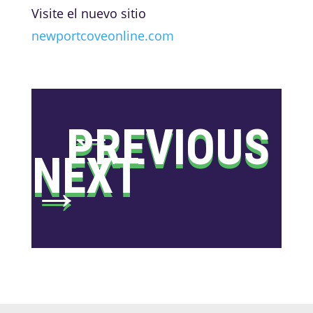
Visite el nuevo sitio
newportcoveonline.com
←
PREVIOUS
NEXT
→