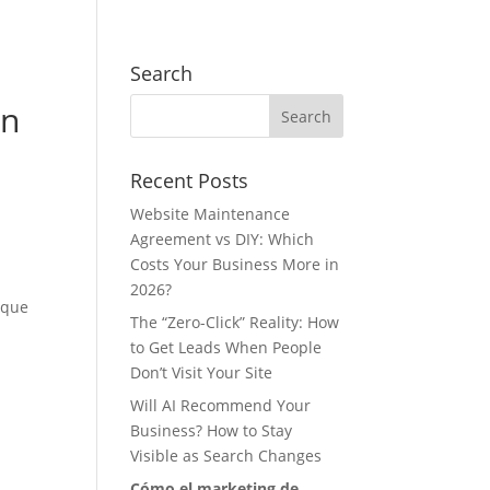
Search
ón
Recent Posts
Website Maintenance
Agreement vs DIY: Which
Costs Your Business More in
2026?
 que
The “Zero-Click” Reality: How
to Get Leads When People
Don’t Visit Your Site
Will AI Recommend Your
Business? How to Stay
Visible as Search Changes
Cómo el marketing de