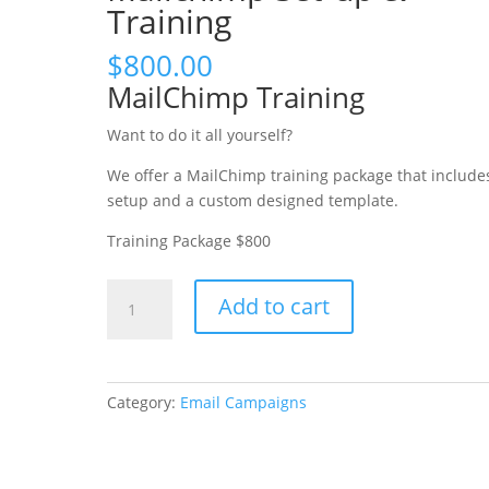
Training
$
800.00
MailChimp Training
Want to do it all yourself?
We offer a MailChimp training package that include
setup and a custom designed template.
Training Package $800
Mailchimp
Add to cart
Set-
up
&
Training
Category:
Email Campaigns
quantity