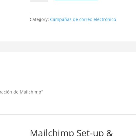
formación
de
Mailchimp
Category:
Campañas de correo electrónico
quantity
ormación de Mailchimp”
Mailchimp Set-up &