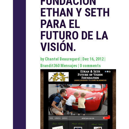
FUNDACIÓN
ETHAN Y SETH
PARA EL
FUTURO DE LA
VISIÓN.
by
Chantel Beauregard
|
Dec 16, 2012
|
Brandit360 Mensajes
|
0 comments