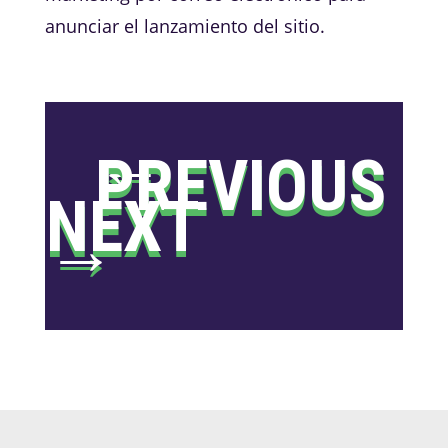
anunciar el lanzamiento del sitio.
←
PREVIOUS
NEXT
→