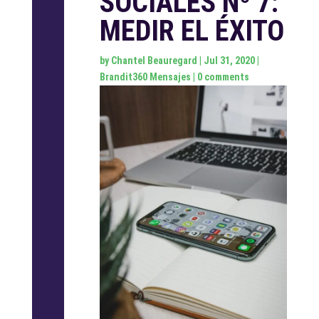
SOCIALES Nº 7:
MEDIR EL ÉXITO
by
Chantel Beauregard
|
Jul 31, 2020
|
Brandit360 Mensajes
|
0 comments